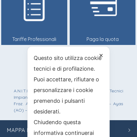
Tariffe Professionali
Paga la quota
✕
Questo sito utilizza cookie
info@anitif.org
tecnici e di profilazione.
+39 0125 303100
Puoi accettare, rifiutare o
personalizzare i cookie
A.N.I.T.I.F. Associazione Nazionale Italiana Tecnici
Impianti Funiviari
premendo i pulsanti
Fraz. Antagnod, Route Barmasc, 57 – 11020 – Ayas
(AO) – C.F.: 90012200219 – P.IVA: 01242950077
desiderati.
Chiudendo questa
MAPPA
DEL SITO
informativa continuerai