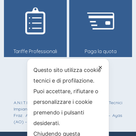
Tariffe Professionali
Paga la quota
✕
Questo sito utilizza cookie
info@anitif.org
tecnici e di profilazione.
+39 0125 303100
Puoi accettare, rifiutare o
personalizzare i cookie
A.N.I.T.I.F. Associazione Nazionale Italiana Tecnici
Impianti Funiviari
premendo i pulsanti
Fraz. Antagnod, Route Barmasc, 57 – 11020 – Ayas
(AO) – C.F.: 90012200219 – P.IVA: 01242950077
desiderati.
Chiudendo questa