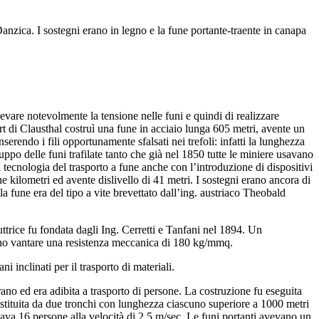
anzica. I sostegni erano in legno e la fune portante-traente in canapa
 elevare notevolmente la tensione nelle funi e quindi di realizzare
rt di Clausthal costruì una fune in acciaio lunga 605 metri, avente un
rendo i fili opportunamente sfalsati nei trefoli: infatti la lunghezza
uppo delle funi trafilate tanto che già nel 1850 tutte le miniere usavano
la tecnologia del trasporto a fune anche con l’introduzione di dispositivi
 kilometri ed avente dislivello di 41 metri. I sostegni erano ancora di
la fune era del tipo a vite brevettato dall’ing. austriaco Theobald
uttrice fu fondata dagli Ing. Cerretti e Tanfani nel 1894. Un
vano vantare una resistenza meccanica di 180 kg/mmq.
i inclinati per il trasporto di materiali.
ano ed era adibita a trasporto di persone. La costruzione fu eseguita
costituita da due tronchi con lunghezza ciascuno superiore a 1000 metri
tava 16 persone alla velocità di 2,5 m/sec. Le funi portanti avevano un