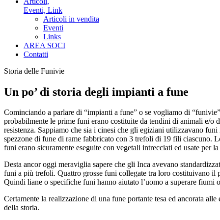
Articoli,
Eventi, Link
Articoli in vendita
Eventi
Links
AREA SOCI
Contatti
Storia delle Funivie
Un po’ di storia degli impianti a fune
Cominciando a parlare di “impianti a fune” o se vogliamo di “funivie” 
probabilmente le prime funi erano costituite da tendini di animali e/o d
resistenza. Sappiamo che sia i cinesi che gli egiziani utilizzavano funi
spezzone di fune di rame fabbricato con 3 trefoli di 19 fili ciascuno. L
funi erano sicuramente eseguite con vegetali intrecciati ed usate per la
Desta ancor oggi meraviglia sapere che gli Inca avevano standardizzato 
funi a più trefoli. Quattro grosse funi collegate tra loro costituivano 
Quindi liane o specifiche funi hanno aiutato l’uomo a superare fiumi 
Certamente la realizzazione di una fune portante tesa ed ancorata alle e
della storia.