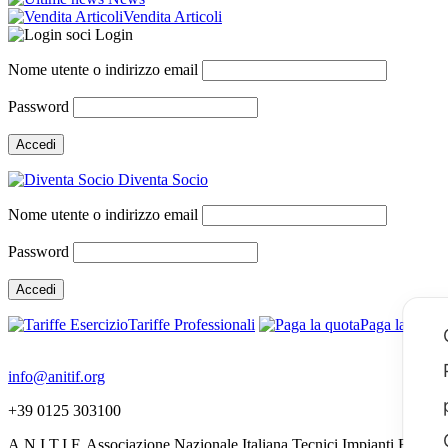
Vendita Articoli
Login
Nome utente o indirizzo email
Password
Diventa Socio
Nome utente o indirizzo email
Password
Tariffe Professionali
Paga la quota
info@anitif.org
+39 0125 303100
A.N.I.T.I.F. Associazione Nazionale Italiana Tecnici Impianti Funivia