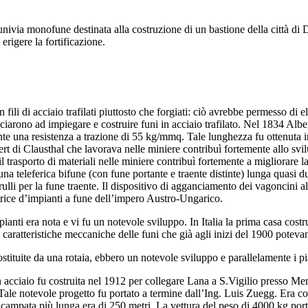
nivia monofune destinata alla costruzione di un bastione della città di D
erigere la fortificazione.
n fili di acciaio trafilati piuttosto che forgiati: ciò avrebbe permesso di
iarono ad impiegare e costruire funi in acciaio trafilato. Nel 1834 Albe
te una resistenza a trazione di 55 kg/mmq. Tale lunghezza fu ottenuta inse
bert di Clausthal che lavorava nelle miniere contribuì fortemente allo svil
il trasporto di materiali nelle miniere contribuì fortemente a migliorare 
teleferica bifune (con fune portante e traente distinte) lunga quasi due
ulli per la fune traente. Il dispositivo di agganciamento dei vagoncini al
rice d’impianti a fune dell’impero Austro-Ungarico.
ianti era nota e vi fu un notevole sviluppo. In Italia la prima casa costr
e caratteristiche meccaniche delle funi che già agli inizi del 1900 pote
stituite da una rotaia, ebbero un notevole sviluppo e parallelamente i pian
 acciaio fu costruita nel 1912 per collegare Lana a S.Vigilio presso Mer
. Tale notevole progetto fu portato a termine dall’Ing. Luis Zuegg. Era 
a campata più lunga era di 250 metri. La vettura del peso di 4000 kg por