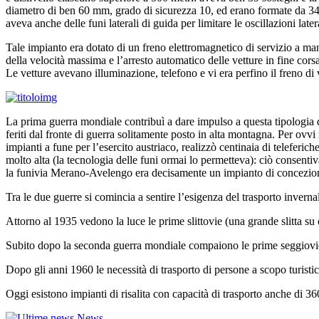
diametro di ben 60 mm, grado di sicurezza 10, ed erano formate da 34 t
aveva anche delle funi laterali di guida per limitare le oscillazioni late
Tale impianto era dotato di un freno elettromagnetico di servizio a man
della velocità massima e l’arresto automatico delle vetture in fine corsa
Le vetture avevano illuminazione, telefono e vi era perfino il freno di
La prima guerra mondiale contribuì a dare impulso a questa tipologia di
feriti dal fronte di guerra solitamente posto in alta montagna. Per ovv
impianti a fune per l’esercito austriaco, realizzò centinaia di teleferi
molto alta (la tecnologia delle funi ormai lo permetteva): ciò consenti
la funivia Merano-Avelengo era decisamente un impianto di concezi
Tra le due guerre si comincia a sentire l’esigenza del trasporto inverna
Attorno al 1935 vedono la luce le prime slittovie (una grande slitta su cu
Subito dopo la seconda guerra mondiale compaiono le prime seggiovie
Dopo gli anni 1960 le necessità di trasporto di persone a scopo turist
Oggi esistono impianti di risalita con capacità di trasporto anche di 3
News