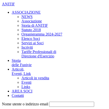
ANITIF
ASSOCIAZIONE
NEWS
Associazione
Storia di ANITIF
Statuto 2018
Organigramma 2024-2027
Elenco Soci
Servizi ai Soci
Iscriviti
Tariffe Professionali di
Direzione d'Esercizio
Storia
delle Funivie
Articoli,
Eventi, Link
Articoli in vendita
Eventi
Links
AREA SOCI
Contatti
Nome utente o indirizzo email