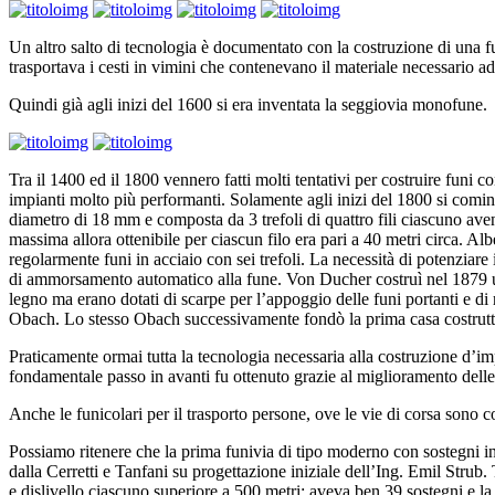
Un altro salto di tecnologia è documentato con la costruzione di una fu
trasportava i cesti in vimini che contenevano il materiale necessario ad 
Quindi già agli inizi del 1600 si era inventata la seggiovia monofune.
Tra il 1400 ed il 1800 vennero fatti molti tentativi per costruire funi co
impianti molto più performanti. Solamente agli inizi del 1800 si cominc
diametro di 18 mm e composta da 3 trefoli di quattro fili ciascuno aven
massima allora ottenibile per ciascun filo era pari a 40 metri circa. Al
regolarmente funi in acciaio con sei trefoli. La necessità di potenziare 
di ammorsamento automatico alla fune. Von Ducher costruì nel 1879 una 
legno ma erano dotati di scarpe per l’appoggio delle funi portanti e di r
Obach. Lo stesso Obach successivamente fondò la prima casa costrutt
Praticamente ormai tutta la tecnologia necessaria alla costruzione d’imp
fondamentale passo in avanti fu ottenuto grazie al miglioramento dell
Anche le funicolari per il trasporto persone, ove le vie di corsa sono co
Possiamo ritenere che la prima funivia di tipo moderno con sostegni in
dalla Cerretti e Tanfani su progettazione iniziale dell’Ing. Emil Strub
e dislivello ciascuno superiore a 500 metri: aveva ben 39 sostegni e l