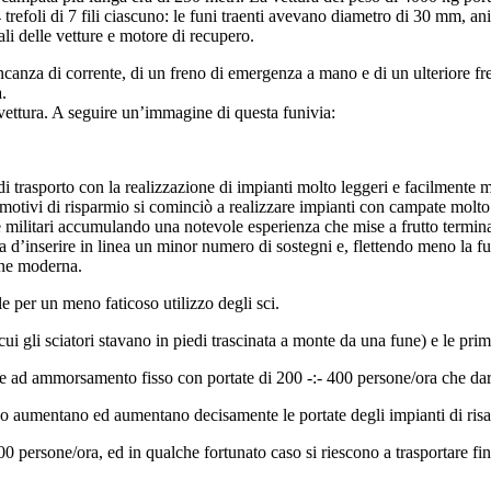
refoli di 7 fili ciascuno: le funi traenti avevano diametro di 30 mm, a
rali delle vetture e motore di recupero.
canza di corrente, di un freno di emergenza a mano e di un ulteriore fren
.
 vettura. A seguire un’immagine di questa funivia:
 trasporto con la realizzazione di impianti molto leggeri e facilmente mo
i motivi di risparmio si cominciò a realizzare impianti con campate molt
che militari accumulando una notevole esperienza che mise a frutto termina
va d’inserire in linea un minor numero di sostegni e, flettendo meno la fu
one moderna.
le per un meno faticoso utilizzo degli sci.
i gli sciatori stavano in piedi trascinata a monte da una fune) e le prime 
 ad ammorsamento fisso con portate di 200 -:- 400 persone/ora che dara
ico aumentano ed aumentano decisamente le portate degli impianti di risal
600 persone/ora, ed in qualche fortunato caso si riescono a trasportare fi