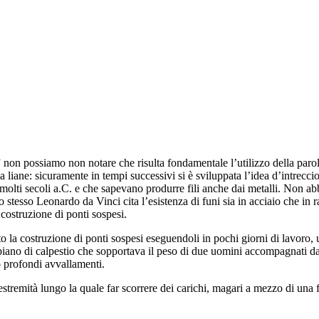
non possiamo non notare che risulta fondamentale l’utilizzo della parola
a liane: sicuramente in tempi successivi si è sviluppata l’idea d’intreccio
 molti secoli a.C. e che sapevano produrre fili anche dai metalli. Non abb
o stesso Leonardo da Vinci cita l’esistenza di funi sia in acciaio che in 
 costruzione di ponti sospesi.
la costruzione di ponti sospesi eseguendoli in pochi giorni di lavoro, u
il piano di calpestio che sopportava il peso di due uomini accompagnati da
o profondi avvallamenti.
stremità lungo la quale far scorrere dei carichi, magari a mezzo di una f