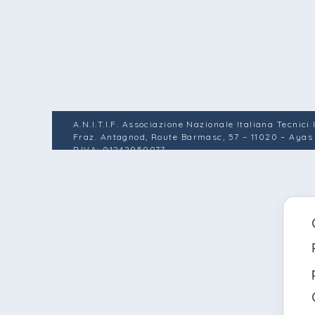
A.N.I.T.I.F. Associazione Nazionale Italiana Tecnici
Fraz. Antagnod, Route Barmasc, 57 – 11020 – Ayas
P.IVA: 01242950077