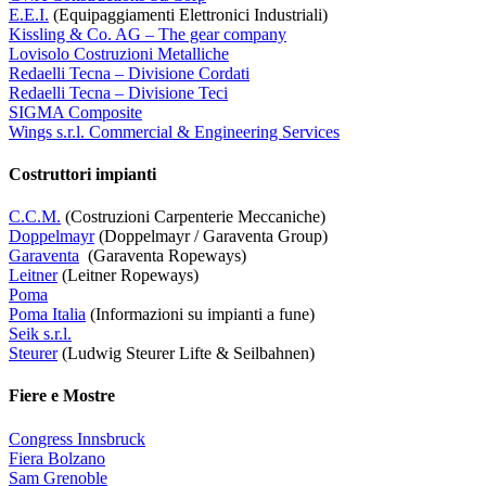
E.E.I.
(Equipaggiamenti Elettronici Industriali)
Kissling & Co. AG – The gear company
Lovisolo Costruzioni Metalliche
Redaelli Tecna – Divisione Cordati
Redaelli Tecna – Divisione Teci
SIGMA Composite
Wings s.r.l. Commercial & Engineering Services
Costruttori impianti
C.C.M.
(Costruzioni Carpenterie Meccaniche)
Doppelmayr
(Doppelmayr / Garaventa Group)
Garaventa
(Garaventa Ropeways)
Leitner
(Leitner Ropeways)
Poma
Poma Italia
(Informazioni su impianti a fune)
Seik s.r.l.
Steurer
(Ludwig Steurer Lifte & Seilbahnen)
Fiere e Mostre
Congress Innsbruck
Fiera Bolzano
Sam Grenoble