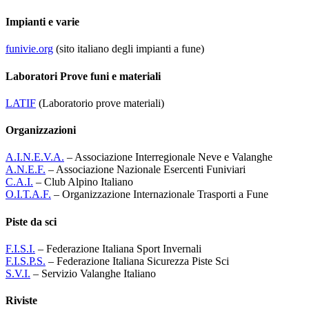
Impianti e varie
funivie.org
(sito italiano degli impianti a fune)
Laboratori Prove funi e materiali
LATIF
(Laboratorio prove materiali)
Organizzazioni
A.I.N.E.V.A.
– Associazione Interregionale Neve e Valanghe
A.N.E.F.
– Associazione Nazionale Esercenti Funiviari
C.A.I.
– Club Alpino Italiano
O.I.T.A.F.
– Organizzazione Internazionale Trasporti a Fune
Piste da sci
F.I.S.I.
– Federazione Italiana Sport Invernali
F.I.S.P.S.
– Federazione Italiana Sicurezza Piste Sci
S.V.I.
– Servizio Valanghe Italiano
Riviste