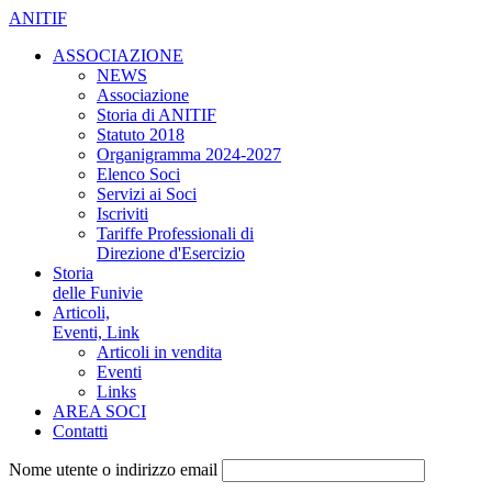
ANITIF
ASSOCIAZIONE
NEWS
Associazione
Storia di ANITIF
Statuto 2018
Organigramma 2024-2027
Elenco Soci
Servizi ai Soci
Iscriviti
Tariffe Professionali di
Direzione d'Esercizio
Storia
delle Funivie
Articoli,
Eventi, Link
Articoli in vendita
Eventi
Links
AREA SOCI
Contatti
Nome utente o indirizzo email