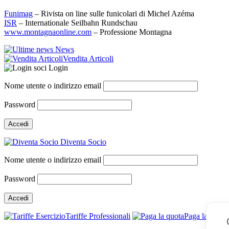
Funimag
– Rivista on line sulle funicolari di Michel Azéma
ISR
– Internationale Seilbahn Rundschau
www.montagnaonline.com
– Professione Montagna
News
Vendita Articoli
Login
Nome utente o indirizzo email
Password
Diventa Socio
Nome utente o indirizzo email
Password
Tariffe Professionali
Paga la quota