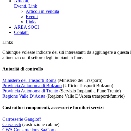
Articoli,
Eventi, Link
Articoli in vendita
Eventi
Links
AREA SOCI
Contatti
Links
Chiunque volesse indicare dei siti interessanti da aggiungere a questa l
attinenza con il settore degli impianti a fune.
Autorità di controllo
Ministero dei Trasporti Roma
(Ministero dei Trasporti)
Provincia Autonoma di Bolzano
(Ufficio Trasporti Bolzano)
Provincia Autonoma di Trento
(Servizio Impianti a Fune Trento)
Regione Valle D’Aosta
(Regione Valle D’Aosta treasporti/funivie)
Costruttori componenti, accessori e fornitori servizi
Carrosserie Gangloff
Carvatech
(costruzione cabine)
CWA Constructions Sa/Corp