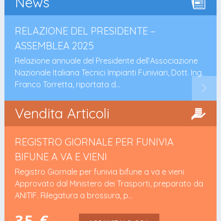
News
RELAZIONE DEL PRESIDENTE –
ASSEMBLEA 2025
Relazione annuale del Presidente dell’Associazione
Nazionale Italiana Tecnici Impianti Funiviari, Dott. Ing.
Franco Torretta, riportata d...
Vendita Articoli
REGISTRO GIORNALE PER FUNIVIA
BIFUNE A VA E VIENI
Registro Giornale per funivia bifune a va e vieni
Approvato dal Ministero dei Trasporti, preparato da
ANITIF. Rilegatura a brossura, p...
35 €