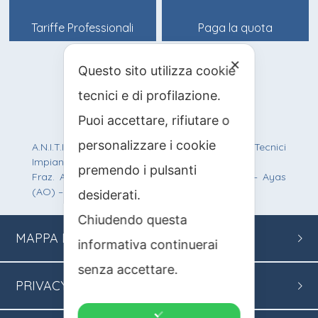
Tariffe Professionali
Paga la quota
✕
Questo sito utilizza cookie
info@anitif.org
tecnici e di profilazione.
+39 0125 303100
Puoi accettare, rifiutare o
personalizzare i cookie
A.N.I.T.I.F. Associazione Nazionale Italiana Tecnici
Impianti Funiviari
premendo i pulsanti
Fraz. Antagnod, Route Barmasc, 57 – 11020 – Ayas
(AO) – C.F.: 90012200219 – P.IVA: 01242950077
desiderati.
Chiudendo questa
MAPPA
DEL SITO
informativa continuerai
senza accettare.
PRIVACY