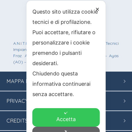
✕
Questo sito utilizza cookie
info@anitif.org
tecnici e di profilazione.
+39 0125 303100
Puoi accettare, rifiutare o
personalizzare i cookie
A.N.I.T.I.F. Associazione Nazionale Italiana Tecnici
Impianti Funiviari
premendo i pulsanti
Fraz. Antagnod, Route Barmasc, 57 – 11020 – Ayas
(AO) – C.F.: 90012200219 – P.IVA: 01242950077
desiderati.
Chiudendo questa
MAPPA
DEL SITO
informativa continuerai
senza accettare.
PRIVACY
Accetta
CREDITS