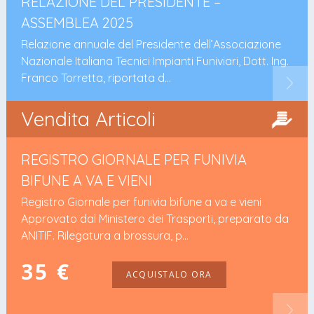
RELAZIONE DEL PRESIDENTE –
ASSEMBLEA 2025
Relazione annuale del Presidente dell’Associazione
Nazionale Italiana Tecnici Impianti Funiviari, Dott. Ing.
Franco Torretta, riportata d...
Vendita Articoli
REGISTRO GIORNALE PER FUNIVIA
BIFUNE A VA E VIENI
Registro Giornale per funivia bifune a va e vieni
Approvato dal Ministero dei Trasporti, preparato da
ANITIF. Rilegatura a brossura, p...
35 €
ACQUISTALO ORA