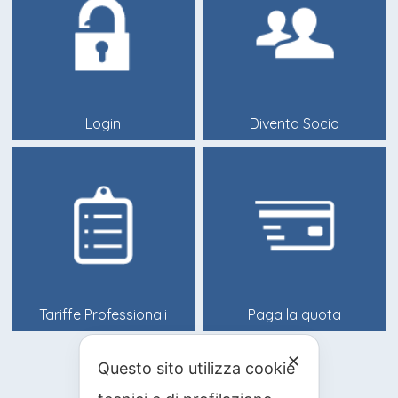
Login
Diventa Socio
Tariffe Professionali
Paga la quota
✕
Questo sito utilizza cookie
info@anitif.org