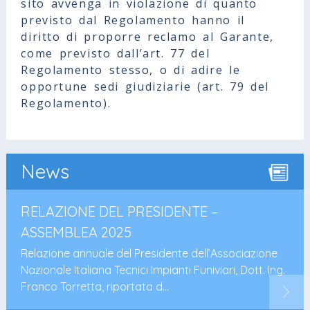
sito avvenga in violazione di quanto
previsto dal Regolamento hanno il
diritto di proporre reclamo al Garante,
come previsto dall’art. 77 del
Regolamento stesso, o di adire le
opportune sedi giudiziarie (art. 79 del
Regolamento).
News
DEL PRESIDENTE –
RELAZIONE DE
2025
ASSEMBLEA 2
le del Presidente dell’Associazione
Relazione annuale 
a Tecnici Impianti Funiviari, Dott. Ing.
Nazionale Italiana 
 riportata d...
Franco Torretta, ri