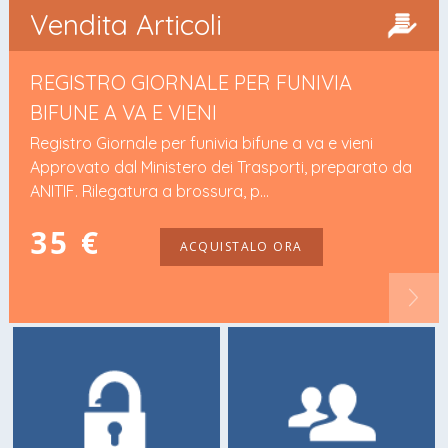
Vendita Articoli
GIORNALE PER FUNIVIA
MANUALI PER
A E VIENI
– IMPIANTI
TEMPORANE
le per funivia bifune a va e vieni
Ministero dei Trasporti, preparato da
Manuali per il pe
ura a brossura, p...
elettrotecnica ap
ammorsamento te
ACQUISTALO ORA
15 €