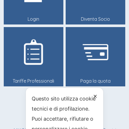
Login
Diventa Socio
Tariffe Professionali
Paga la quota
✕
Questo sito utilizza cookie
info@anitif.org
tecnici e di profilazione.
+39 0125 303100
Puoi accettare, rifiutare o
personalizzare i cookie