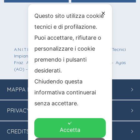
✕
Questo sito utilizza cookie
info@anitif.org
tecnici e di profilazione.
+39 0125 303100
Puoi accettare, rifiutare o
personalizzare i cookie
A.N.I.T.I.F. Associazione Nazionale Italiana Tecnici
Impianti Funiviari
premendo i pulsanti
Fraz. Antagnod, Route Barmasc, 57 – 11020 – Ayas
(AO) – C.F.: 90012200219 – P.IVA: 01242950077
desiderati.
Chiudendo questa
MAPPA
DEL SITO
informativa continuerai
senza accettare.
PRIVACY
Accetta
CREDITS