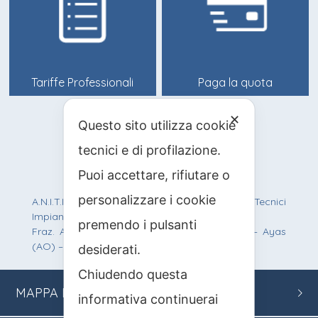
Tariffe Professionali
Paga la quota
✕
Questo sito utilizza cookie
info@anitif.org
tecnici e di profilazione.
+39 0125 303100
Puoi accettare, rifiutare o
personalizzare i cookie
A.N.I.T.I.F. Associazione Nazionale Italiana Tecnici
Impianti Funiviari
premendo i pulsanti
Fraz. Antagnod, Route Barmasc, 57 – 11020 – Ayas
(AO) – C.F.: 90012200219 – P.IVA: 01242950077
desiderati.
Chiudendo questa
MAPPA
DEL SITO
informativa continuerai