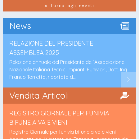
« Torna agli eventi
News
RELAZIONE DEL PRESIDENTE –
ASSEMBLEA 2025
Relazione annuale del Presidente dell’Associazione
Nazionale Italiana Tecnici Impianti Funiviari, Dott. Ing.
Franco Torretta, riportata d...
Vendita Articoli
REGISTRO GIORNALE PER FUNIVIA
BIFUNE A VA E VIENI
Registro Giornale per funivia bifune a va e vieni