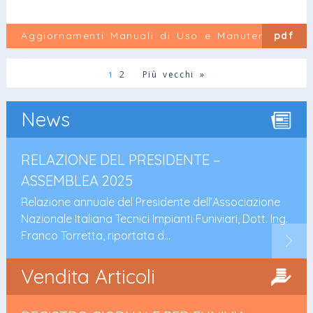
Aggiornamenti Manuali di Uso e Manutenzione
pdf
Leitner
2
Più vecchi »
1
News
RELAZIONE DEL PRESIDENTE –
ASSEMBLEA 2025
Relazione annuale del Presidente dell’Associazione
Nazionale Italiana Tecnici Impianti Funiviari, Dott. Ing.
Franco Torretta, riportata d...
Vendita Articoli