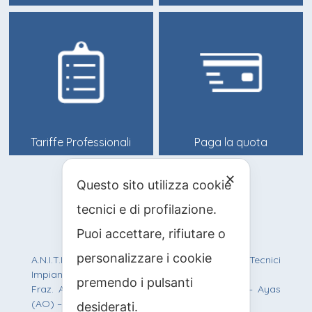
Tariffe Professionali
Paga la quota
✕
Questo sito utilizza cookie
info@anitif.org
tecnici e di profilazione.
+39 0125 303100
Puoi accettare, rifiutare o
personalizzare i cookie
A.N.I.T.I.F. Associazione Nazionale Italiana Tecnici
Impianti Funiviari
premendo i pulsanti
Fraz. Antagnod, Route Barmasc, 57 – 11020 – Ayas
(AO) – C.F.: 90012200219 – P.IVA: 01242950077
desiderati.