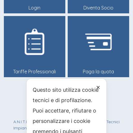
Login
Diventa Socio
Tariffe Professionali
Paga la quota
✕
Questo sito utilizza cookie
info@anitif.org
tecnici e di profilazione.
+39 0125 303100
Puoi accettare, rifiutare o
personalizzare i cookie
A.N.I.T.I.F. Associazione Nazionale Italiana Tecnici
Impianti Funiviari
premendo i pulsanti