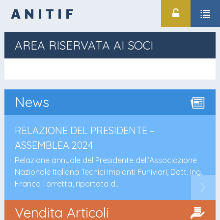
ANITIF
AREA RISERVATA AI SOCI
News
RELAZIONE DEL PRESIDENTE –
ASSEMBLEA 2024
Relazione annuale del Presidente dell’Associazione
Nazionale Italiana Tecnici Impianti Funiviari, Dott. Ing.
Franco Torretta, riportata d...
Vendita Articoli